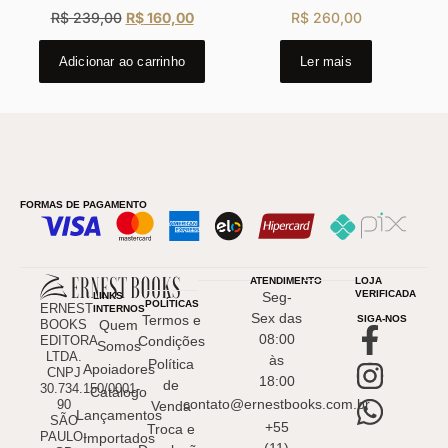
R$
239,00
R$
160,00
R$
260,00
Adicionar ao carrinho
Ler mais
FORMAS DE PAGAMENTO
ATENDIMENTO
LOJA
VERIFICADA
Seg-
LINKS
POLÍTICAS
ERNEST
INTERNOS
Sex das
Termos e
SIGA-NOS
BOOKS
Quem
08:00
EDITORA
Condições
Somos
LTDA.
às
Política
Apoiadores
CNPJ
18:00
de
30.734.150/0001-
Catálogo
contato@ernestbooks.com.br
90
Venda
Lançamentos
SÃO
+55
Troca e
PAULO-
Importados
(11)