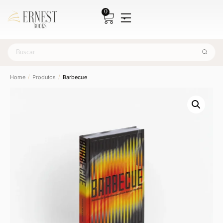
0
/
/
Home
Produtos
Barbecue